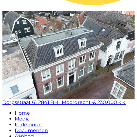
Dorpsstraat 61
2841 BH · Moordrecht
€ 230.000 k.k.
Home
Media
In de buurt
Documenten
Aanbod