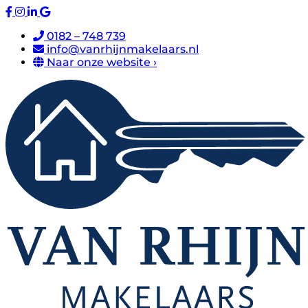
0182 – 748 739
info@vanrhijnmakelaars.nl
Naar onze website ›