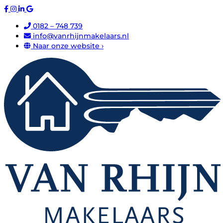
0182 – 748 739
info@vanrhijnmakelaars.nl
Naar onze website ›