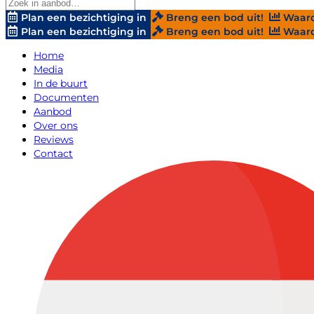
Plan een bezichtiging in
Breng een bod uit!
Waard
Plan een bezichtiging in
Breng een bod uit!
Waard
Home
Media
In de buurt
Documenten
Aanbod
Over ons
Reviews
Contact