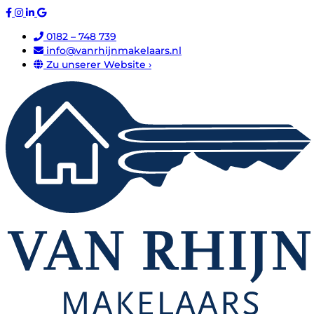
0182 – 748 739
info@vanrhijnmakelaars.nl
Zu unserer Website ›