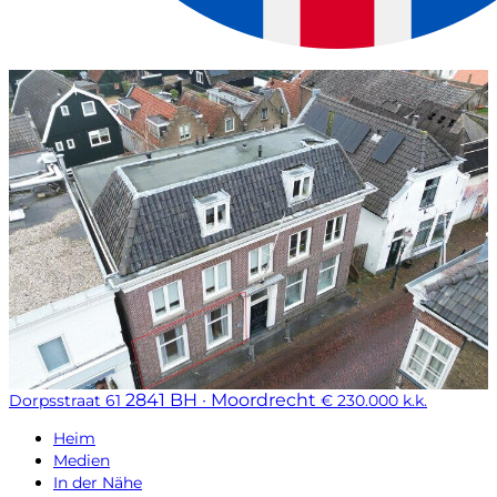
2841 BH · Moordrecht
Dorpsstraat 61
€ 230.000 k.k.
Heim
Medien
In der Nähe