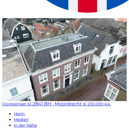
2841 BH · Moordrecht
Dorpsstraat 61
€ 230.000 k.k.
Heim
Medien
In der Nähe