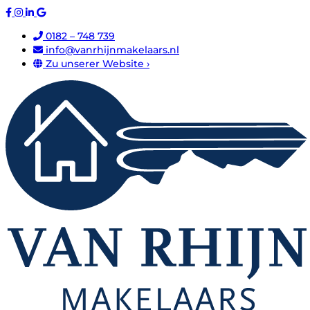
0182 – 748 739
info@vanrhijnmakelaars.nl
Zu unserer Website ›