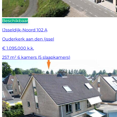
Beschikbaar
IJsseldijk-Noord 102 A
Ouderkerk aan den Ijssel
€ 1.095.000 k.k.
257 m²
6 kamers (5 slaapkamers)