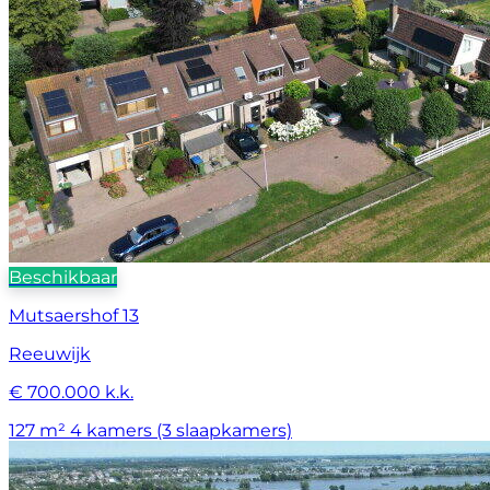
Beschikbaar
Mutsaershof 13
Reeuwijk
€ 700.000 k.k.
127 m²
4 kamers (3 slaapkamers)