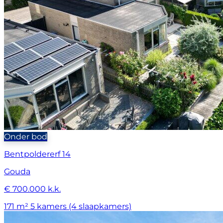
Onder bod
Bentpoldererf 14
Gouda
€ 700.000 k.k.
171 m²
5 kamers (4 slaapkamers)