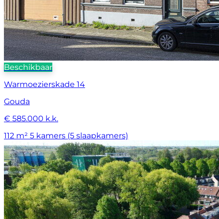
Beschikbaar
Warmoezierskade 14
Gouda
€ 585.000 k.k.
112 m²
5 kamers (5 slaapkamers)