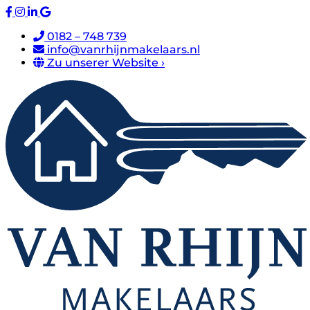
0182 – 748 739
info@vanrhijnmakelaars.nl
Zu unserer Website ›