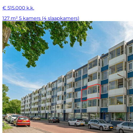
€ 515.000 k.k.
127 m²
5 kamers (4 slaapkamers)