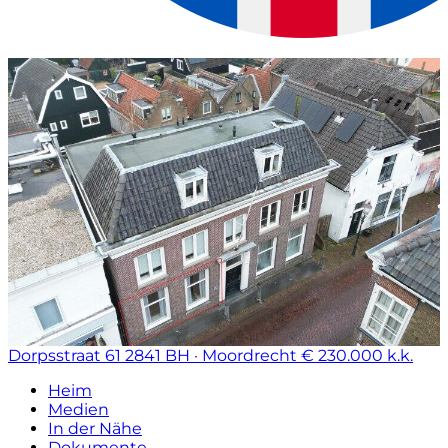
Dorpsstraat 61
2841 BH · Moordrecht
€ 230.000 k.k.
Heim
Medien
In der Nähe
Dokumente