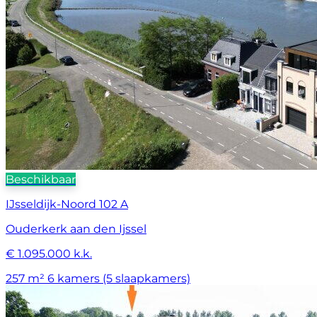
Beschikbaar
IJsseldijk-Noord 102 A
Ouderkerk aan den Ijssel
€ 1.095.000 k.k.
257 m²
6 kamers (5 slaapkamers)