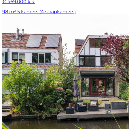
€ 469.000 k.k.
98 m²
5 kamers (4 slaapkamers)