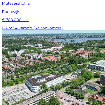
Mutsaershof 13
Reeuwijk
€ 700.000 k.k.
127 m²
4 kamers (3 slaapkamers)