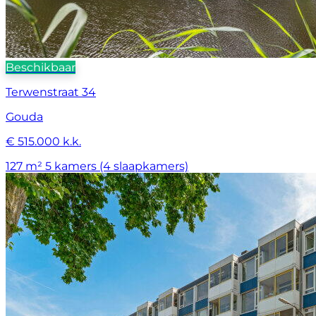
Beschikbaar
Terwenstraat 34
Gouda
€ 515.000 k.k.
127 m²
5 kamers (4 slaapkamers)