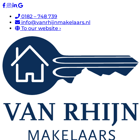
0182 – 748 739
info@vanrhijnmakelaars.nl
To our website ›