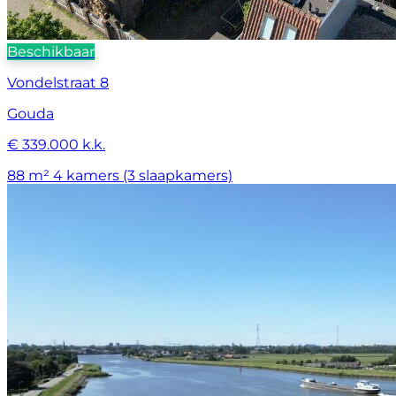
Beschikbaar
Vondelstraat 8
Gouda
€ 339.000 k.k.
88 m²
4 kamers (3 slaapkamers)