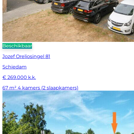
Beschikbaar
Jozef Oreliosingel 81
Schiedam
€ 269.000 k.k.
67 m²
4 kamers (2 slaapkamers)