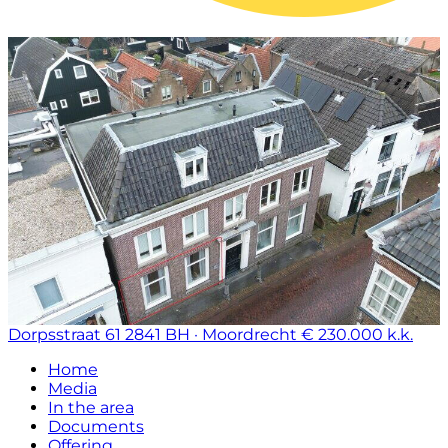
Dorpsstraat 61
2841 BH · Moordrecht
€ 230.000 k.k.
Home
Media
In the area
Documents
Offering