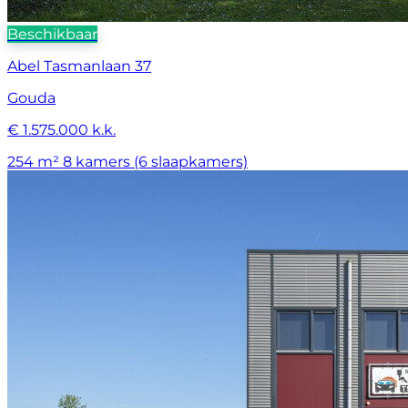
Beschikbaar
Abel Tasmanlaan 37
Gouda
€ 1.575.000 k.k.
254 m²
8 kamers (6 slaapkamers)