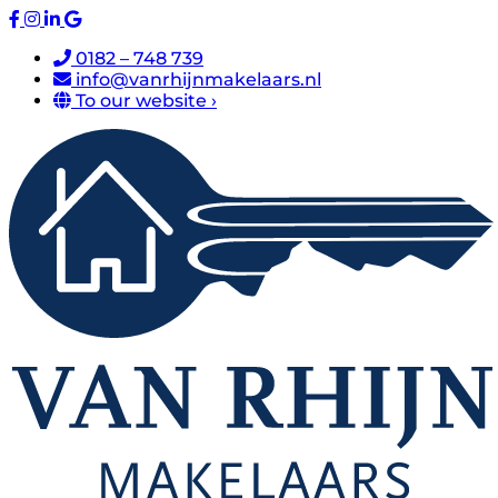
0182 – 748 739
info@vanrhijnmakelaars.nl
To our website ›