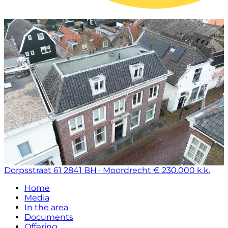
Dorpsstraat 61
2841 BH · Moordrecht
€ 230.000 k.k.
Home
Media
In the area
Documents
Offering