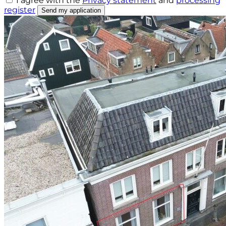
I agree with the
Privacy statement
and
processing
register
Send my application